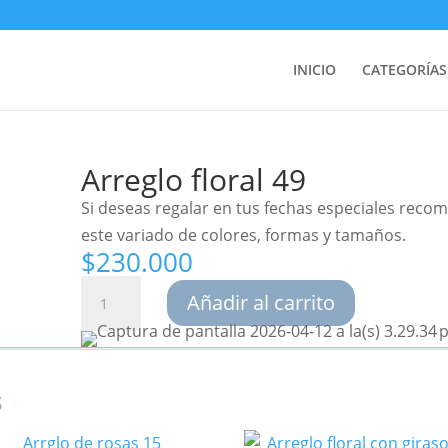
INICIO
CATEGORÍAS
Arreglo floral 49
Si deseas regalar en tus fechas especiales rec
este variado de colores, formas y tamaños.
$
230.000
Arreglo
Añadir al carrito
floral
49
cantidad
s