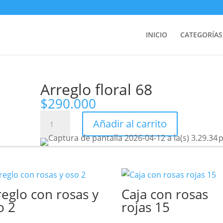
INICIO
CATEGORÍAS
Arreglo floral 68
$
290.000
Arreglo
Añadir al carrito
floral
68
cantidad
reglo con rosas y
Caja con rosas
o 2
rojas 15