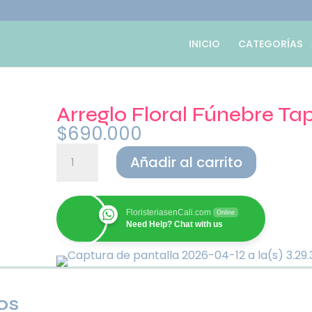
INICIO
CATEGORÍAS
Arreglo Floral Fúnebre Ta
$
690.000
Arreglo
Añadir al carrito
Floral
Fúnebre
Tapizado
FloristeriasenCali.com
Online
50
Need Help? Chat with us
cantidad
os