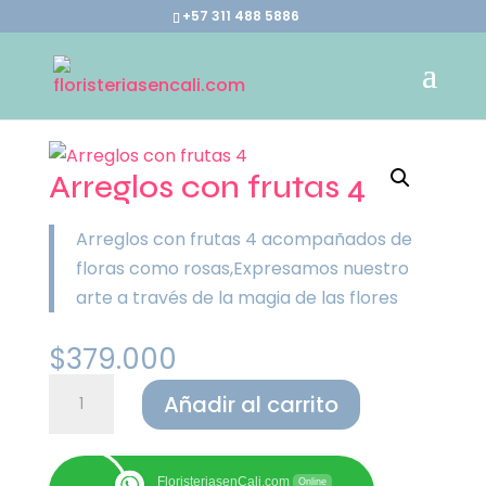
+57 311 488 5886
Arreglos con frutas 4
Arreglos con frutas 4 acompañados de
floras como rosas,Expresamos nuestro
arte a través de la magia de las flores
$
379.000
Arreglos
Añadir al carrito
con
frutas
4
FloristeriasenCali.com
Online