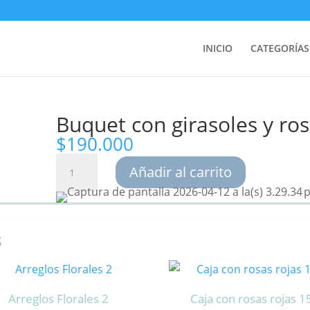
INICIO
CATEGORÍAS
Buquet con girasoles y ro
$
190.000
Buquet
Añadir al carrito
con
girasoles
y
s
rosas
81
cantidad
Arreglos Florales 2
Caja con rosas rojas 1