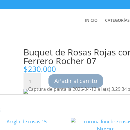
INICIO
CATEGORÍAS
Buquet de Rosas Rojas co
Ferrero Rocher 07
$
230.000
Buquet
Añadir al carrito
de
Rosas
Rojas
s
con
Chocolates
Ferrero