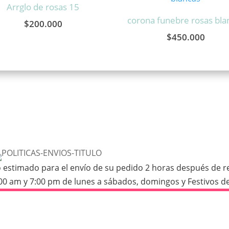
Rocher
Arrglo de rosas 15
07
corona funebre rosas bla
$
200.000
cantidad
$
450.000
stimado para el envío de su pedido 2 horas después de real
:00 am y 7:00 pm de lunes a sábados, domingos y Festivos de