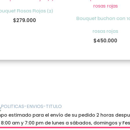
cantidad
ouquet Rosas Rojas (2)
Bouquet buchon con 1
$
279.000
rosas rojas
$
450.000
o estimado para el envío de su pedido 2 horas después
e 8:00 am y 7:00 pm de lunes a sábados, domingos y Fes