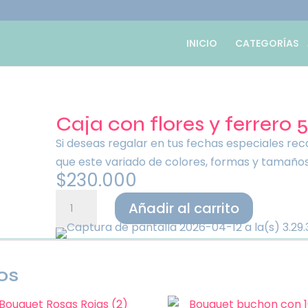
INICIO
CATEGORÍAS
Caja con flores y ferrero 5
Si deseas regalar en tus fechas especiales r
que este variado de colores, formas y tamaños
$
230.000
Caja
Añadir al carrito
con
flores
y
os
ferrero
51