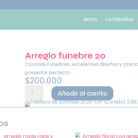
INICIO
CATEGORÍAS
Arreglo funebre 20
Coronas Funebres, excelentes diseños y preci
presente perfecto
$
200.000
Arreglo
Añadir al carrito
funebre
20
cantidad
os