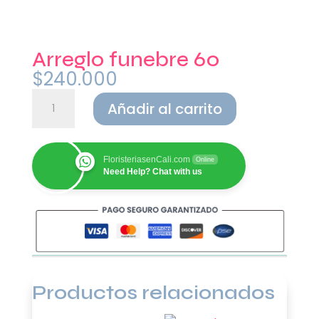
Arreglo funebre 60
$
240.000
Arreglo
Añadir al carrito
funebre
60
cantidad
FloristeriasenCali.com
Online
Need Help? Chat with us
Productos relacionados