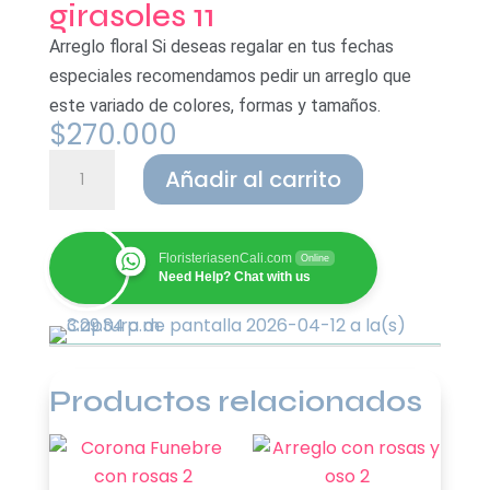
girasoles 11
Arreglo floral Si deseas regalar en tus fechas
especiales
recomendamos pedir un arreglo que
este variado de colores, formas y tamaños.
$
270.000
Arreglo
Añadir al carrito
floral
con
rosas
FloristeriasenCali.com
Online
y
Need Help? Chat with us
girasoles
11
cantidad
Productos relacionados