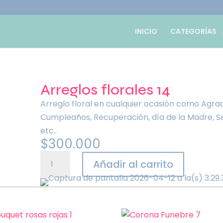
INICIO
CATEGORÍAS
Arreglos florales 14
Arreglo floral en cualquier ocasión como Agrad
Cumpleaños, Recuperación, día de la Madre, Se
etc..
$
300.000
Arreglos
Añadir al carrito
florales
14
cantidad